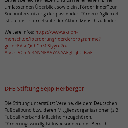
eines Analyseberichts darüber, wie es
umfassenden Überblick sowie ein „Förderfinder“ zur
der Website geht. Die erhobenen Daten
Suchunterstützung der passenden Fördermöglichkeit
umfassen die Anzahl der Besucher, die
ist auf der Internetseite der Aktion Mensch zu finden.
Quelle, aus der sie stammen, und die
Seiten in anonymisierter Form.
Weitere Infos:
https://www.aktion-
mensch.de/foerderung/foerderprogramme?
Name
_ga_Y1T4R1D028
gclid=EAIaIQobChMI3fyyre7o-
AIVzrLVCh2o3ANNEAAYASAAEgLLjfD_BwE
Anbieter
Google LLC
Laufzeit
2 Jahre
Wird verwendet, um den Sitzungsstatus
Zweck
DFB Stiftung Sepp Herberger
zu erhalten.
Die Stiftung unterstützt Vereine, die dem Deutschen
Fußballbund bzw. deren Mitgliedsorganisationen (z.B.
Fußball-Verband-Mittelrhein) zugehören.
Förderungswürdig ist insbesondere der Bereich