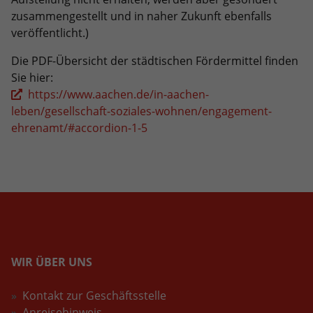
eines Analyseberichts darüber, wie es
zusammengestellt und in naher Zukunft ebenfalls
der Website geht. Die erhobenen Daten
veröffentlicht.)
umfassen die Anzahl der Besucher, die
Quelle, aus der sie stammen, und die
Die PDF-Übersicht der städtischen Fördermittel finden
Seiten in anonymisierter Form.
Sie hier:
https://www.aachen.de/in-aachen-
Name
_ga_Y1T4R1D028
leben/gesellschaft-soziales-wohnen/engagement-
ehrenamt/#accordion-1-5
Anbieter
Google LLC
Laufzeit
2 Jahre
Wird verwendet, um den Sitzungsstatus
Zweck
zu erhalten.
WIR ÜBER UNS
Kontakt zur Geschäftsstelle
Anreisehinweis