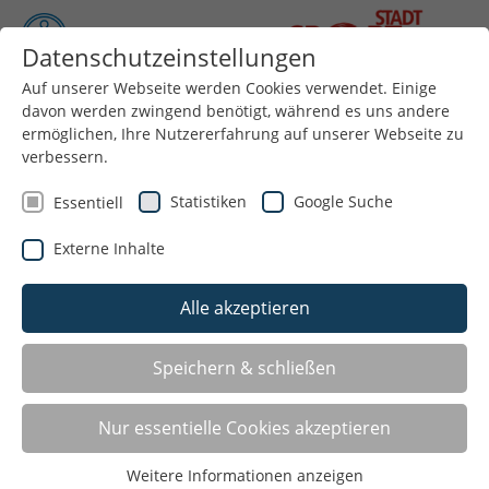
Datenschutzeinstellungen
Auf unserer Webseite werden Cookies verwendet. Einige
davon werden zwingend benötigt, während es uns andere
Menü
ermöglichen, Ihre Nutzererfahrung auf unserer Webseite zu
verbessern.
Statistiken
Google Suche
Essentiell
Externe Inhalte
Alle akzeptieren
Förderungen Stadt Aachen
Speichern & schließen
Förderungen für Mitglieder des Stadtsportbundes
Nur essentielle Cookies akzeptieren
Aachen e.V.
Weitere Informationen anzeigen
Sportförderungen der Stadt Aachen