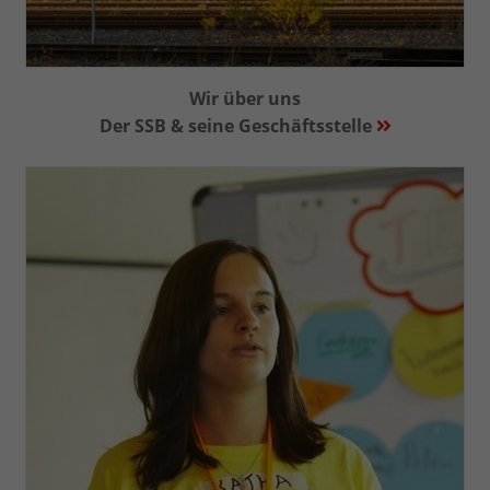
eines Analyseberichts darüber, wie es
der Website geht. Die erhobenen Daten
umfassen die Anzahl der Besucher, die
Quelle, aus der sie stammen, und die
Wir über uns
Seiten in anonymisierter Form.
Der SSB & seine Geschäftsstelle
Name
_ga_Y1T4R1D028
Anbieter
Google LLC
Laufzeit
2 Jahre
Wird verwendet, um den Sitzungsstatus
Zweck
zu erhalten.