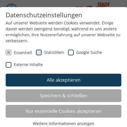
Datenschutzeinstellungen
Auf unserer Webseite werden Cookies verwendet. Einige
davon werden zwingend benötigt, während es uns andere
Menü
ermöglichen, Ihre Nutzererfahrung auf unserer Webseite zu
verbessern.
Statistiken
Google Suche
Essentiell
Externe Inhalte
Alle akzeptieren
Schwimmkongress 2021
Speichern & schließen
Am Donnerstag, den 16. September 2021, fand an der
Nur essentielle Cookies akzeptieren
Deutschen Sporthochschule Köln digital
der Schwimmkongress „Schwimmen lernen:
Weitere Informationen anzeigen
Herausforderung annehmen. Impulse geben.